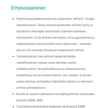
Erityisosaaminen:
Psykoterapiatyöskentelyssä olen hyödyntänyt Jeffrey E. Youngin
skeematerapiaa. Tämän psykoterapiamuodon verraton hyöty on
haitallisten skeemojen asteittainen tuleminen asiakkaan
tietoisuuteen. Ei ole lainkaan harvinaista, että uupumuksesta ja
masennuksesta kärsivä henkilö omaa vaativuuden – skeeman,
joka voi olla suorassa yhteydessä masennuksen syntyyn.
Työskentelyssäni olen pyrkinyt hyödyntäntämään
mahdollisuuksien mukaan uusia tekniikan suomia
mahdollisuuksia. Virtuaalitodellisuus on varteenotettava
mahdollisuus hoitaa erilaisia fobioita, mm. korkean- ja ahtaan
paikan kammoa, lentopelkoa. Käyttämäni kalusto on teknisesti
erittäin korkealaatuista.
Minulla on vuosien työkokemus neuroepätyypillisten asiakkaiden
hoidosta.(ADHD, ADD).
Traumahoitomenetelmänä hyödynnän tarvittaessa EMDR-