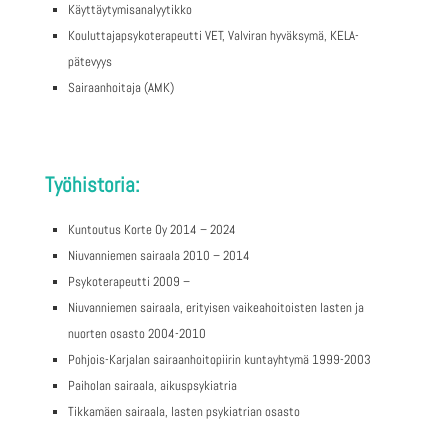
Käyttäytymisanalyytikko
Kouluttajapsykoterapeutti VET, Valviran hyväksymä, KELA-
pätevyys
Sairaanhoitaja (AMK)
Työhistoria:
Kuntoutus Korte Oy 2014 – 2024
Niuvanniemen sairaala 2010 – 2014
Psykoterapeutti 2009 –
Niuvanniemen sairaala, erityisen vaikeahoitoisten lasten ja
nuorten osasto 2004-2010
Pohjois-Karjalan sairaanhoitopiirin kuntayhtymä 1999-2003
Paiholan sairaala, aikuspsykiatria
Tikkamäen sairaala, lasten psykiatrian osasto