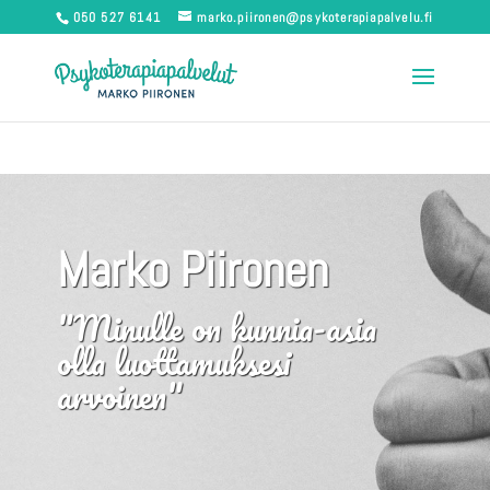
050 527 6141
marko.piironen@psykoterapiapalvelu.fi
Marko Piironen
"Minulle on kunnia-asia
olla luottamuksesi
arvoinen"